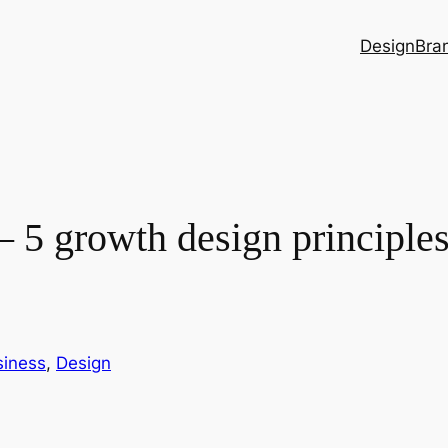
Design
Bra
th design principles to
siness
, 
Design