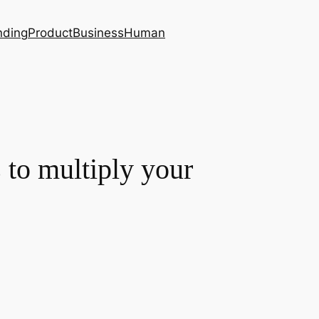
nding
Product
Business
Human
 multiply your