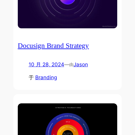
Docusign Brand Strategy
10 月 28, 2024
—
Jason
由
于
Branding